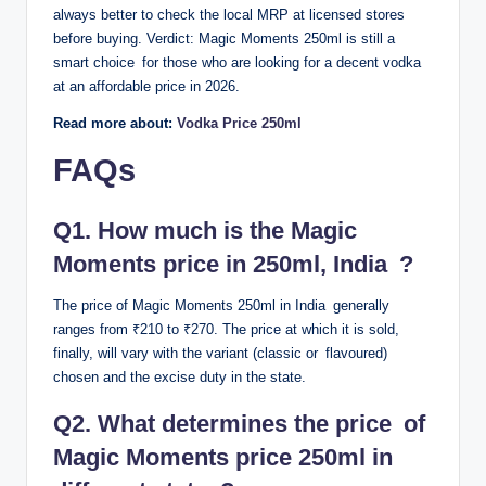
pour des marchés sportifs plus spécifiques.
always better to check the local MRP at licensed stores
before buying. Verdict: Magic Moments 250ml is still a
La question de la vérification d’identité mérite également
smart choice for those who are looking for a decent vodka
d’être abordée. Skrill impose un processus de KYC (Know
at an affordable price in 2026.
Your Customer) rigoureux, conforme aux directives
européennes anti-blanchiment, notamment la quatrième et la
Read more about:
Vodka Price 250ml
cinquième directive AML (Anti-Money Laundering). Ce
processus, qui peut sembler contraignant au premier abord,
FAQs
présente un avantage indirect pour les parieurs : une fois
vérifiés sur Skrill, ils n’ont généralement pas à répéter
Q1. How much is the Magic
l’intégralité du processus de vérification sur chaque site de
paris, puisque l’utilisation d’un portefeuille électronique
Moments price in 250ml, India ?
vérifié est souvent acceptée comme preuve partielle
d’identité par les opérateurs.
The price of Magic Moments 250ml in India generally
ranges from ₹210 to ₹270. The price at which it is sold,
Les limites et les
finally, will vary with the variant (classic or flavoured)
chosen and the excise duty in the state.
évolutions récentes du
Q2. What determines the price of
modèle Skrill pour les
Magic Moments price 250ml in