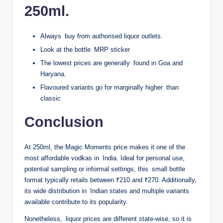
d’Europe. Cette supervision apporte une garantie
250ml.
institutionnelle que les fonds déposés sont protégés
conformément aux exigences réglementaires en vigueur.
Depuis le Brexit, Skrill a également obtenu les agréments
Always buy from authorised liquor outlets.
nécessaires pour continuer à opérer dans l’Union
Look at the bottle MRP sticker
Européenne, en s’appuyant notamment sur sa licence
The lowest prices are generally found in Goa and
luxembourgeoise, ce qui lui permet de maintenir sa
Haryana.
présence sur le marché français sans interruption de
Flavoured variants go for marginally higher than
service.
classic
Le programme de fidélité VIP de Skrill, qui récompense les
utilisateurs en fonction de leur volume de transactions, a
Conclusion
également contribué à fidéliser une base d’utilisateurs parmi
les parieurs les plus actifs. Les membres des niveaux
At 250ml, the Magic Moments price makes it one of the
supérieurs — Bronze, Silver, Gold, Diamond et Elite —
most affordable vodkas in India. Ideal for personal use,
bénéficient de frais réduits et de taux de change
potential sampling or informal settings, this small bottle
préférentiels, ce qui est particulièrement pertinent pour les
format typically retails between ₹210 and ₹270. Additionally,
parieurs qui opèrent sur des sites dont la devise de base est
its wide distribution in Indian states and multiple variants
différente de l’euro. Bien que la majorité des opérateurs
available contribute to its popularity.
agréés en France proposent des comptes en euros, certains
parieurs accèdent également à des plateformes étrangères
Nonetheless, liquor prices are different state-wise, so it is