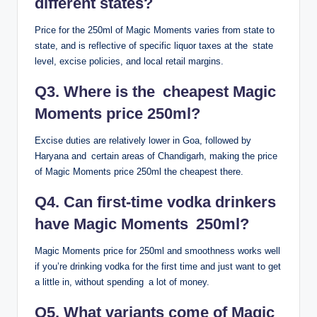
parieurs
different states?
Malgré ses nombreux atouts, le modèle Skrill n’est pas
Price for the 250ml of Magic Moments varies from state to
exempt de limitations qui méritent d’être examinées
state, and is reflective of specific liquor taxes at the state
honnêtement. La première concerne les bonus. Depuis
level, excise policies, and local retail margins.
plusieurs années, de nombreux opérateurs de paris en ligne
Q3. Where is the cheapest Magic
agréés en France ont décidé d’exclure les dépôts effectués
via des portefeuilles électroniques — dont Skrill — de leurs
Moments price 250ml?
offres promotionnelles de bienvenue. Cette décision,
souvent justifiée par les opérateurs par des raisons de
Excise duties are relatively lower in Goa, followed by
contrôle des coûts et de prévention des abus, représente un
Haryana and certain areas of Chandigarh, making the price
désavantage concret pour les nouveaux parieurs qui
of Magic Moments price 250ml the cheapest there.
souhaitent profiter des bonus tout en utilisant leur méthode
Q4. Can first-time vodka drinkers
de paiement préférée.
have Magic Moments 250ml?
Cette restriction a conduit certains parieurs à adopter une
stratégie hybride : utiliser une carte bancaire pour le premier
Magic Moments price for 250ml and smoothness works well
dépôt afin de bénéficier du bonus, puis basculer vers Skrill
if you’re drinking vodka for the first time and just want to get
pour les transactions ultérieures. Ce comportement, bien
a little in, without spending a lot of money.
que légalement permis, illustre une tension entre les
stratégies commerciales des opérateurs et les préférences
Q5. What variants come of Magic