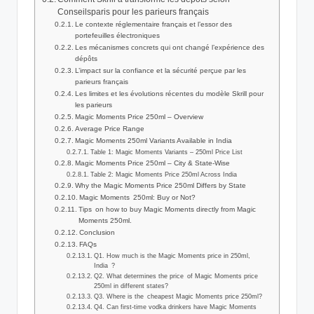
Conseilsparis pour les parieurs français
Le contexte réglementaire français et l’essor des
portefeuilles électroniques
Les mécanismes concrets qui ont changé l’expérience des
dépôts
L’impact sur la confiance et la sécurité perçue par les
parieurs français
Les limites et les évolutions récentes du modèle Skrill pour
les parieurs
Magic Moments Price 250ml – Overview
Average Price Range
Magic Moments 250ml Variants Available in India
Table 1: Magic Moments Variants – 250ml Price List
Magic Moments Price 250ml – City & State-Wise
Table 2: Magic Moments Price 250ml Across India
Why the Magic Moments Price 250ml Differs by State
Magic Moments 250ml: Buy or Not?
Tips on how to buy Magic Moments directly from Magic
Moments 250ml.
Conclusion
FAQs
Q1. How much is the Magic Moments price in 250ml,
India ?
Q2. What determines the price of Magic Moments price
250ml in different states?
Q3. Where is the cheapest Magic Moments price 250ml?
Q4. Can first-time vodka drinkers have Magic Moments