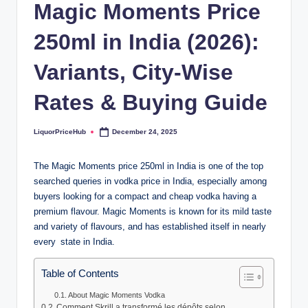
b
Magic Moments Price
.c
250ml in India (2026):
o
m
Variants, City-Wise
Rates & Buying Guide
LiquorPriceHub
December 24, 2025
Posted
by
The Magic Moments price 250ml in India is one of the top
searched queries in vodka price in India, especially among
buyers looking for a compact and cheap vodka having a
premium flavour. Magic Moments is known for its mild taste
and variety of flavours, and has established itself in nearly
every state in India.
Table of Contents
About Magic Moments Vodka
Comment Skrill a transformé les dépôts selon