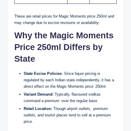
frais peuvent apparaître, selon la méthode utilisée. Cette
structure tarifaire a permis aux parieurs réguliers de réduire
These are retail prices for Magic Moments price 250ml and
leurs coûts de transaction par rapport aux cartes de crédit,
may change due to excise revisions or availability.
qui appliquaient parfois des commissions spécifiques pour
les transactions de jeux d’argent, classées dans une
Why the Magic Moments
catégorie à risque par les réseaux Visa et Mastercard.
Price 250ml Differs by
Des analyses publiées par des plateformes spécialisées
dans l’accompagnement des parieurs, comme
State
Conseilsparis, ont documenté cette évolution en détail. Les
experts de ce type de ressource ont notamment observé
State Excise Policies
: Since liquor pricing is
que les parieurs utilisant des portefeuilles électroniques
regulated by each Indian state independently, it has a
tendent à avoir un comportement plus structuré dans leur
direct effect on the Magic Moments price 250ml.
gestion de bankroll. Pour ceux qui souhaitent approfondir
ces comparaisons entre méthodes de paiement et
Variant Demand:
Typically, flavoured vodkas
comprendre lesquelles sont actuellement acceptées sur les
command a premium over the regular base.
sites agréés, il est possible de
voir plus
sur les analyses
Retail Location:
Though airport outlets, premium
détaillées proposées par ces plateformes d’information
outlets, and tourist places tend to sell at a premium
spécialisées, qui mettent régulièrement à jour leurs données
price.
en fonction des évolutions du marché.