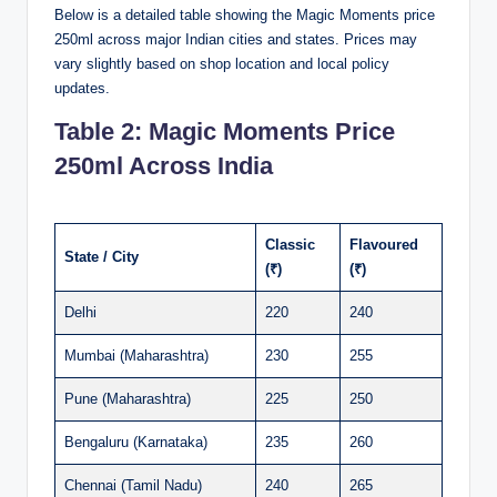
Below is a detailed table showing the Magic Moments price
avait déjà une présence établie dans le secteur du jeu en
250ml across major Indian cities and states. Prices may
ligne au niveau européen, a commencé à nouer des
vary slightly based on shop location and local policy
partenariats avec les opérateurs titulaires de licences
updates.
françaises. La plateforme offrait quelque chose que ni les
banques ni les cartes de crédit ne pouvaient garantir à
Table 2: Magic Moments Price
l’époque : une couche d’abstraction entre le compte
250ml Across India
bancaire personnel du joueur et le site de paris, combinée à
des délais de traitement quasi instantanés pour les dépôts.
Les mécanismes
Classic
Flavoured
State / City
(₹)
(₹)
concrets qui ont changé
Delhi
220
240
l’expérience des dépôts
Mumbai (Maharashtra)
230
255
L’apport de Skrill ne se résume pas à une simple alternative
Pune (Maharashtra)
225
250
de paiement. La plateforme a introduit plusieurs
mécanismes qui ont structurellement modifié l’expérience
Bengaluru (Karnataka)
235
260
utilisateur pour les parieurs. Le premier d’entre eux est la
séparation patrimoniale entre les fonds de jeu et les
Chennai (Tamil Nadu)
240
265