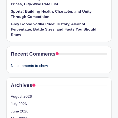
profondes sur les comportements des utilisateurs, les
Prices, City-Wise Rate List
stratégies des opérateurs et même sur la manière dont les
Sports: Building Health, Character, and Unity
régulateurs conçoivent la traçabilité des flux financiers liés
Through Competition
au jeu. Si la plateforme n’a pas résolu tous les problèmes
Grey Goose Vodka Price: History, Alcohol
inhérents aux transactions dans ce secteur, elle a
Percentage, Bottle Sizes, and Facts You Should
indéniablement contribué à normaliser et à sécuriser les
Know
dépôts en ligne pour une génération entière de parieurs
français, tout en posant des jalons que les solutions de
paiement suivantes — cryptomonnaies, paiements
Recent Comments
instantanés SEPA, open banking — cherchent aujourd’hui à
dépasser ou à compléter.
No comments to show.
Archives
August 2026
July 2026
June 2026